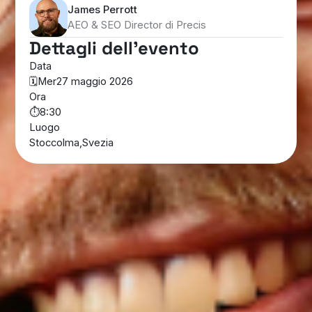
James Perrott
AEO & SEO Director di Precis
Dettagli dell'evento
Data
🗓️
Mer
27 maggio 2026
Ora
⏱️
8:30
Luogo
Stoccolma
,
Svezia