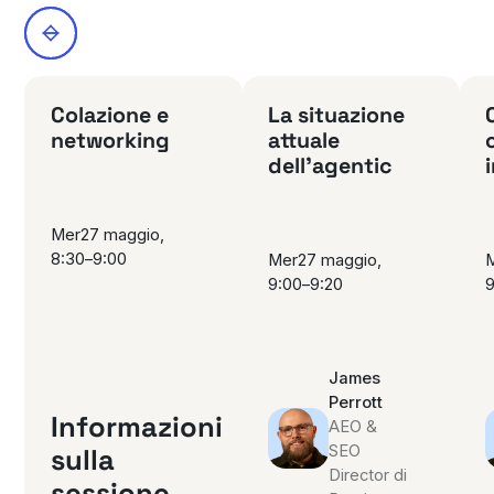
Colazione e
La situazione
networking
attuale
dell'agentic
Mer
27 maggio
,
8:30
–
9:00
Mer
27 maggio
,
9:00
–
9:20
9
James
Perrott
Informazioni
AEO &
SEO
sulla
Director di
sessione