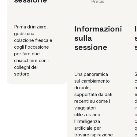
Precis
Informazioni
Prima di iniziare,
goditi una
sulla
colazione fresca e
sessione
cogli l'occasione
per fare due
chiacchiere con i
colleghi del
settore.
Una panoramica
S
sul cambiamento
c
di ruolo,
m
supportata da dati
e
recenti su come i
d
viaggiatori
i
utilizzeranno
c
l'intelligenza
c
artificiale per
q
trovare ispirazione
c